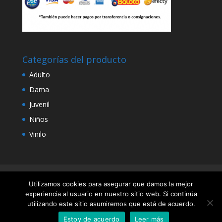
Categorías del producto
Adulto
Dama
Juvenil
Niños
Vinilo
Diseño y Desarrollo por Rehobot
Utilizamos cookies para asegurar que damos la mejor
experiencia al usuario en nuestro sitio web. Si continúa
utilizando este sitio asumiremos que está de acuerdo.
Estoy de acuerdo
Leer más
Diseño y Desarrollo
Rehobot