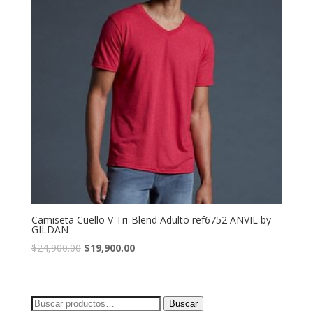
Camiseta Cuello V Tri-Blend Adulto ref6752 ANVIL by
GILDAN
El
El
$
24,900.00
$
19,900.00
precio
precio
original
actual
era:
es:
Buscar
Buscar
$24,900.00.
$19,900.00.