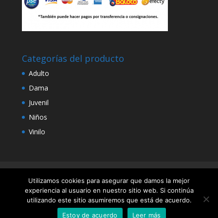
Categorías del producto
Adulto
Dama
Juvenil
Niños
Vinilo
Diseño y Desarrollo por Rehobot
Utilizamos cookies para asegurar que damos la mejor
experiencia al usuario en nuestro sitio web. Si continúa
utilizando este sitio asumiremos que está de acuerdo.
Estoy de acuerdo
Leer más
Diseño y Desarrollo
Rehobot