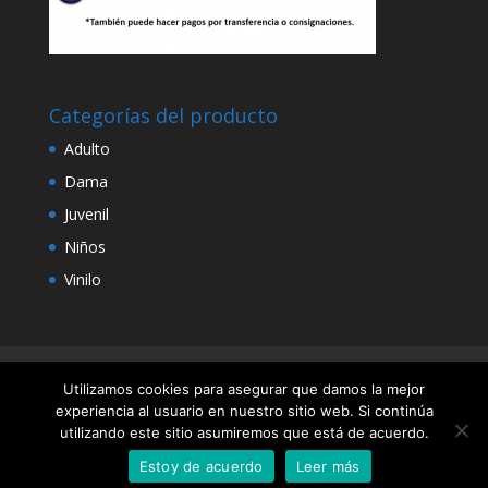
Categorías del producto
Adulto
Dama
Juvenil
Niños
Vinilo
Diseño y Desarrollo por Rehobot
Utilizamos cookies para asegurar que damos la mejor
experiencia al usuario en nuestro sitio web. Si continúa
utilizando este sitio asumiremos que está de acuerdo.
Estoy de acuerdo
Leer más
Diseño y Desarrollo
Rehobot